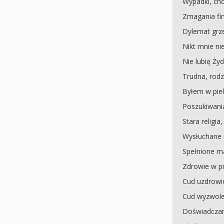
Wypadki, ch
Zmagania f
Dylemat grz
Nikt mnie ni
Nie lubię Ży
Trudna, rodz
Byłem w pie
Poszukiwania
Stara religia
Wysłuchane 
Spełnione m
Zdrowie w p
Cud uzdrowi
Cud wyzwolen
Doświadczan