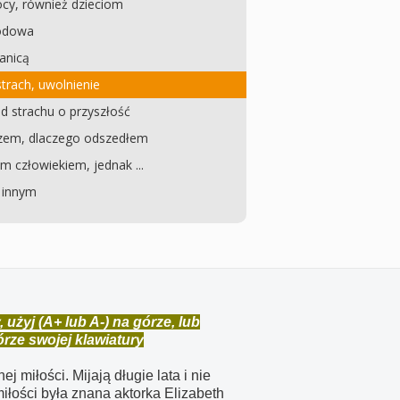
cy, również dzieciom
wodowa
ranicą
strach, uwolnienie
d strachu o przyszłość
zem, dlaczego odszedłem
 człowiekiem, jednak ...
 innym
żyj (A+ lub A-) na górze, lub
górze swojej klawiatury
j miłości. Mijają długie lata i nie
iłości była znana aktorka Elizabeth