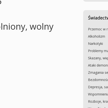
5
Świadectw
lniony, wolny
Przemoc w r
Alkoholizm
Narkotyki
Problemy ma
Skazany, wię
Ataki demoni
Zmagania se
Bezdomność
Depresja, s
Wspomnieni
Rozboje, kra