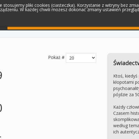
 stosujemy pliki cookies (ciasteczka). Korzystanie z witryny bez zm
ądzeniu. W każdej chwili możesz dokonać zmiany ustawień przegląda
Filmy
Czytelnia
Zostań z nami
Pokaż #
Świadectw
9
Ktoś, kiedyś
kłopotami po
psychoanality
pójdzie za 50
0
Każdy człowi
Czasem histo
skomplikowa
według temat
ich autentyc