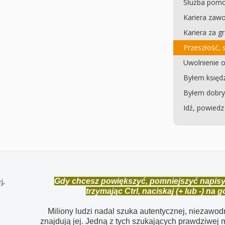
Służba pomo
Kariera za
Kariera za g
Przeszłość, 
Uwolnienie o
Byłem księd
Byłem dobrym
Idź, powiedz
Gdy chcesz powiększyć, pomniejszyć napisy, u
trzymając Ctrl, naciskaj (+ lub -) na 
Miliony ludzi nadal szuka autentycznej, niezawodne
znajdują jej. Jedną z tych szukających prawdziwej m