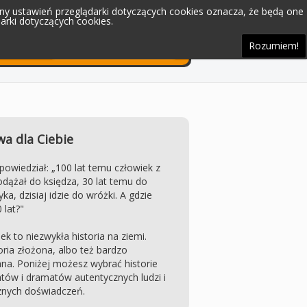
iany ustawień przeglądarki dotyczących cookies oznacza, że będą one
rki dotyczących cookies.
Rozumiem!
a dla Ciebie
 powiedział: „100 lat temu człowiek z
dążał do księdza, 30 lat temu do
ka, dzisiaj idzie do wróżki. A gdzie
 lat?"
ek to niezwykła historia na ziemi.
ria złożona, albo też bardzo
na. Poniżej możesz wybrać historie
ów i dramatów autentycznych ludzi i
znych doświadczeń.