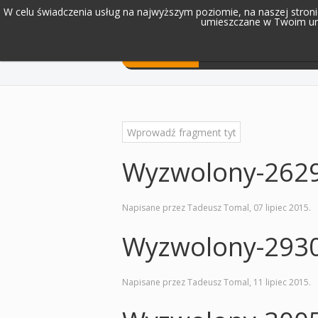
W celu świadczenia usług na najwyższym poziomie, na naszej stronie
umieszczane w Twoim urz
Home
Audycje radiowe
Wyzwolony-262
Napisane przez Tadeusz Tomal,
07 lipiec 2015
.
Wyzwolony-293
Napisane przez Tadeusz Tomal,
11 lipiec 2015
.