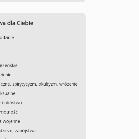
a dla Ciebie
odzinie
łżeńskie
zienie
czne, spirytycyzm, okultyzm, wróżenie
ksualne
 i ubóstwo
amotność
a wojenne
dzieże, zabójstwa