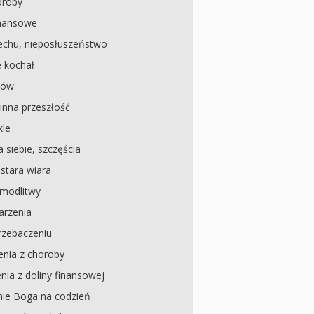
oroby
inansowe
echu, nieposłuszeństwo
e kochał
dów
inna przeszłość
kle
 siebie, szczęścia
, stara wiara
modlitwy
arzenia
rzebaczeniu
enia z choroby
ia z doliny finansowej
ie Boga na codzień